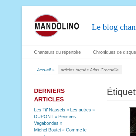
Le blog chan
Menu principal
Aller
Chanteurs du répertoire
Chroniques de disqu
au
Menu secondaire
Aller
contenu
au
Accueil
»
articles tagués
Atlas Crocodile
contenu
Étiquet
DERNIERS
ARTICLES
Les Tit’ Nassels « Les autres »
DUPONT « Pensées
Vagabondes »
Michel Boutet « Comme le