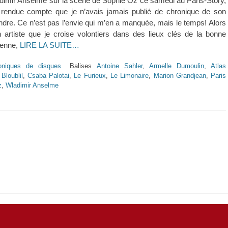
adimir Anselme sur la scène de Sophie Oz ce samedi au Paris-Story,
 rendue compte que je n’avais jamais publié de chronique de son
ndre. Ce n’est pas l’envie qui m’en a manquée, mais le temps! Alors
n artiste que je croise volontiers dans des lieux clés de la bonne
ienne,
LIRE LA SUITE…
oniques de disques
Balises
Antoine Sahler
,
Armelle Dumoulin
,
Atlas
 Bloublil
,
Csaba Palotai
,
Le Furieux
,
Le Limonaire
,
Marion Grandjean
,
Paris
z
,
Wladimir Anselme