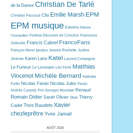
Christian De Tarlé
de la Danse
EPM
Emilie Marsh
Clio
Christian Paccoud
EPM musique
Eskelina
Etienne
Festival Découvrir de Concèze
Francesca
Champollion
FrancoFans
Francis Cabrel
Solleville
François Morel
Ignatus
Jeanne Rochette
Justine
Katel
Karen Lano
Jérémie
Laurent Compignie
Matthias
Le Furieux
Le Limonaire
Léo Ferré
Michèle Bernard
Vincenot
Nathalie
Nicolas Favier
Nicolas Jules
Fortin
Paule-
Renaud
Andrée Cassidy
Prix Georges Moustaki
Romain Didier
Sarah Olivier
Thierry
Skye
Xavier
Trois Baudets
Cadet
chezleprêtre
Yves Jamait
AOÛT 2026