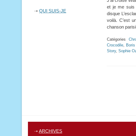
J’ai croisé Wl
et je me suis
➝
QUI SUIS-JE
disque L’escla
voilà. C’est u
chanson paris
Catégories
Chr
Crocodile
,
Boris
Story
,
Sophie O
➝
ARCHIVES