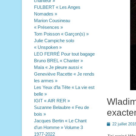
chanteur »
FULBERT « Les Anges
Nomades »
Marion Cousineau
« Présences »
Tom Poisson « Garçon(s) »
Julie Campiche solo
« Unspoken »
LEO FERRÉ Pour tout bagage
Bruno BREL « Chanter »
Maïa « Je pleure aussi «
Geneviève Racette « Je rends
les armes »
Les Yeux d’la Tête « La vie est
belle »
Wladim
IGIT « AIR RER »
Suzanne Belaubre « Feu de
exacte
bois »
Jacques Bertin « Le Chant
Posted
22 juillet 201
d’un Homme » Volume 3
on
1977-2022