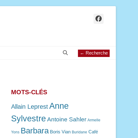
Facebook
Recherche
← Recherche
MOTS-CLÉS
Anne
Allain Leprest
Sylvestre
Antoine Sahler
Armelle
Barbara
Boris Vian
Café
Yons
Buridane