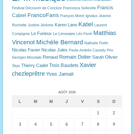
Francis
Festival Découvrir de Concèze
Francesca Solleville
FrancoFans
Cabrel
François Morel
Ignatus
Jeanne
Katel
Karen Lano
Rochette
Justine Jérémie
Laurent
Matthias
Le Furieux
Le Limonaire
Compignie
Léo Ferré
Michèle Bernard
Vincenot
Nathalie Fortin
Nicolas Favier
Nicolas Jules
Paule-Andrée Cassidy
Prix
Romain Didier
Renaud
Sarah Olivier
Georges Moustaki
Xavier
Trois Baudets
Thierry Cadet
Skye
chezleprêtre
Yves Jamait
AOÛT 2026
L
M
M
J
V
S
D
1
2
3
4
5
6
7
8
9