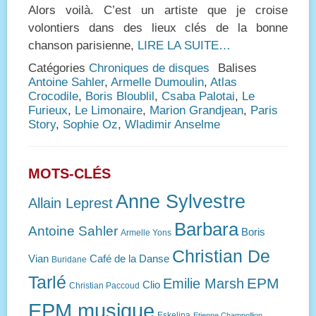
Alors voilà. C’est un artiste que je croise
volontiers dans des lieux clés de la bonne
chanson parisienne,
LIRE LA SUITE…
Catégories
Chroniques de disques
Balises
Antoine Sahler
,
Armelle Dumoulin
,
Atlas
Crocodile
,
Boris Bloublil
,
Csaba Palotai
,
Le
Furieux
,
Le Limonaire
,
Marion Grandjean
,
Paris
Story
,
Sophie Oz
,
Wladimir Anselme
MOTS-CLÉS
Anne Sylvestre
Allain Leprest
Barbara
Antoine Sahler
Boris
Armelle Yons
Christian De
Vian
Café de la Danse
Buridane
Tarlé
EPM
Emilie Marsh
Clio
Christian Paccoud
EPM musique
Eskelina
Etienne Champollion