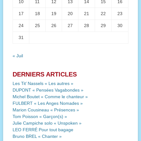
10
11
12
13
14
15
16
17
18
19
20
21
22
23
24
25
26
27
28
29
30
31
« Juil
DERNIERS ARTICLES
Les Tit’ Nassels « Les autres »
DUPONT « Pensées Vagabondes »
Michel Boutet « Comme le chanteur »
FULBERT « Les Anges Nomades »
Marion Cousineau « Présences »
Tom Poisson « Garçon(s) »
Julie Campiche solo « Unspoken »
LEO FERRÉ Pour tout bagage
Bruno BREL « Chanter »