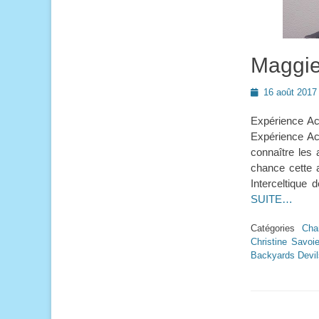
Maggie
Posted
16 août 2017
on
Expérience Aca
Expérience Aca
connaître les 
chance cette a
Interceltique 
SUITE…
Catégories
Cha
Christine Savoi
Backyards Devil