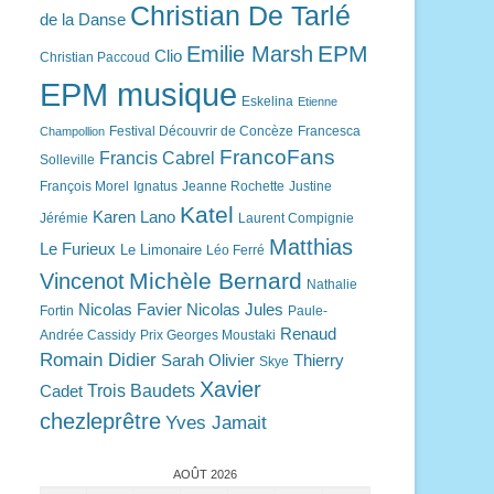
Christian De Tarlé
de la Danse
EPM
Emilie Marsh
Clio
Christian Paccoud
EPM musique
Eskelina
Etienne
Festival Découvrir de Concèze
Francesca
Champollion
FrancoFans
Francis Cabrel
Solleville
François Morel
Ignatus
Jeanne Rochette
Justine
Katel
Karen Lano
Jérémie
Laurent Compignie
Matthias
Le Furieux
Le Limonaire
Léo Ferré
Michèle Bernard
Vincenot
Nathalie
Nicolas Favier
Nicolas Jules
Fortin
Paule-
Renaud
Andrée Cassidy
Prix Georges Moustaki
Romain Didier
Sarah Olivier
Thierry
Skye
Xavier
Trois Baudets
Cadet
chezleprêtre
Yves Jamait
AOÛT 2026