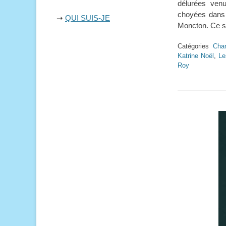
délurées venu
choyées dans 
➝
QUI SUIS-JE
Moncton. Ce so
Catégories
Chan
Katrine Noël
,
Le
Roy