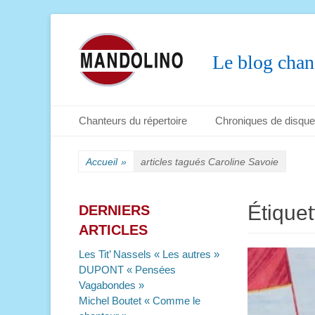
Le blog chan
Menu principal
Aller
Chanteurs du répertoire
Chroniques de disqu
au
Menu secondaire
Aller
contenu
au
Accueil
»
articles tagués
Caroline Savoie
contenu
Étiquet
DERNIERS
ARTICLES
Les Tit’ Nassels « Les autres »
DUPONT « Pensées
Vagabondes »
Michel Boutet « Comme le