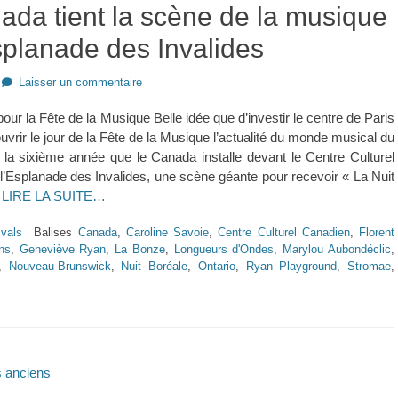
ada tient la scène de la musique
splanade des Invalides
Laisser un commentaire
our la Fête de la Musique Belle idée que d’investir le centre de Paris
uvrir le jour de la Fête de la Musique l’actualité du monde musical du
la sixième année que le Canada installe devant le Centre Culturel
l’Esplanade des Invalides, une scène géante pour recevoir « La Nuit
s
LIRE LA SUITE…
ivals
Balises
Canada
,
Caroline Savoie
,
Centre Culturel Canadien
,
Florent
ns
,
Geneviève Ryan
,
La Bonze
,
Longueurs d'Ondes
,
Marylou Aubondéclic
,
,
Nouveau-Brunswick
,
Nuit Boréale
,
Ontario
,
Ryan Playground
,
Stromae
,
on
s anciens