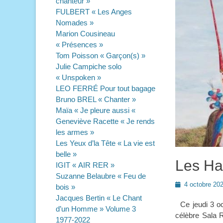
chanteur »
FULBERT « Les Anges
Nomades »
Marion Cousineau
« Présences »
Tom Poisson « Garçon(s) »
Julie Campiche solo
« Unspoken »
LEO FERRÉ Pour tout bagage
Bruno BREL « Chanter »
Maïa « Je pleure aussi «
Geneviève Racette « Je rends
les armes »
Les Yeux d’la Tête « La vie est
belle »
Les Ha
IGIT « AIR RER »
Suzanne Belaubre « Feu de
Posted
4 octobre 20
bois »
on
Jacques Bertin « Le Chant
Ce jeudi 3 oct
d’un Homme » Volume 3
célèbre Sala 
1977-2022