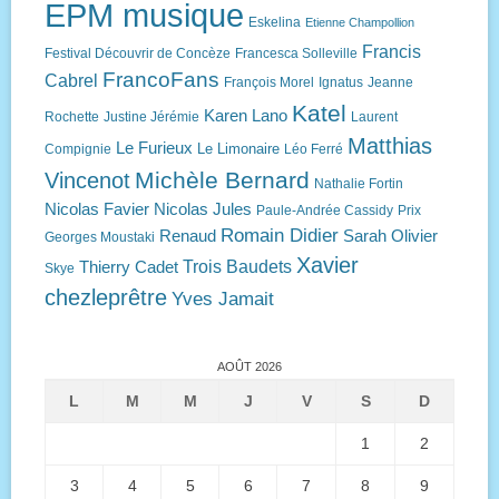
EPM musique
Eskelina
Etienne Champollion
Francis
Festival Découvrir de Concèze
Francesca Solleville
FrancoFans
Cabrel
François Morel
Ignatus
Jeanne
Katel
Karen Lano
Rochette
Justine Jérémie
Laurent
Matthias
Le Furieux
Le Limonaire
Compignie
Léo Ferré
Michèle Bernard
Vincenot
Nathalie Fortin
Nicolas Favier
Nicolas Jules
Paule-Andrée Cassidy
Prix
Romain Didier
Renaud
Sarah Olivier
Georges Moustaki
Xavier
Trois Baudets
Thierry Cadet
Skye
chezleprêtre
Yves Jamait
AOÛT 2026
L
M
M
J
V
S
D
1
2
3
4
5
6
7
8
9