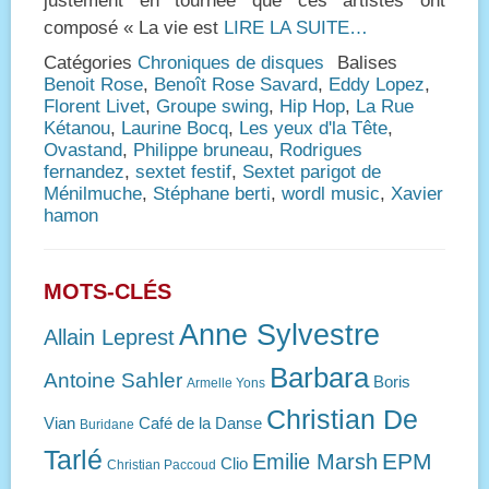
justement en tournée que ces artistes ont
composé « La vie est
LIRE LA SUITE…
Catégories
Chroniques de disques
Balises
Benoit Rose
,
Benoît Rose Savard
,
Eddy Lopez
,
Florent Livet
,
Groupe swing
,
Hip Hop
,
La Rue
Kétanou
,
Laurine Bocq
,
Les yeux d'la Tête
,
Ovastand
,
Philippe bruneau
,
Rodrigues
fernandez
,
sextet festif
,
Sextet parigot de
Ménilmuche
,
Stéphane berti
,
wordl music
,
Xavier
hamon
MOTS-CLÉS
Anne Sylvestre
Allain Leprest
Barbara
Antoine Sahler
Boris
Armelle Yons
Christian De
Vian
Café de la Danse
Buridane
Tarlé
EPM
Emilie Marsh
Clio
Christian Paccoud