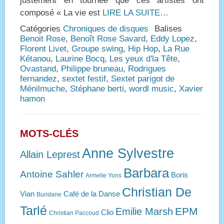
justement en tournée que ces artistes ont
composé « La vie est
LIRE LA SUITE…
Catégories
Chroniques de disques
Balises
Benoit Rose
,
Benoît Rose Savard
,
Eddy Lopez
,
Florent Livet
,
Groupe swing
,
Hip Hop
,
La Rue
Kétanou
,
Laurine Bocq
,
Les yeux d'la Tête
,
Ovastand
,
Philippe bruneau
,
Rodrigues
fernandez
,
sextet festif
,
Sextet parigot de
Ménilmuche
,
Stéphane berti
,
wordl music
,
Xavier
hamon
MOTS-CLÉS
Anne Sylvestre
Allain Leprest
Barbara
Antoine Sahler
Boris
Armelle Yons
Christian De
Vian
Café de la Danse
Buridane
Tarlé
EPM
Emilie Marsh
Clio
Christian Paccoud