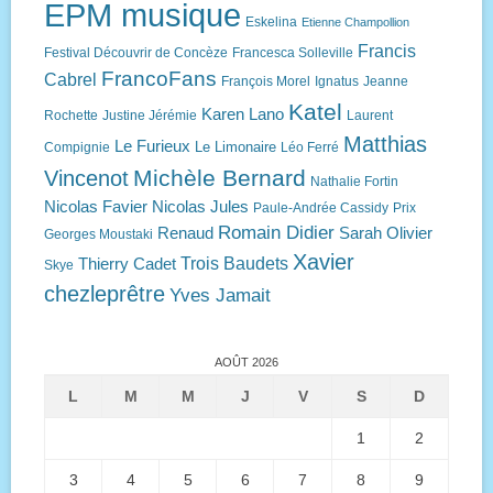
EPM musique
Eskelina
Etienne Champollion
Francis
Festival Découvrir de Concèze
Francesca Solleville
FrancoFans
Cabrel
François Morel
Ignatus
Jeanne
Katel
Karen Lano
Rochette
Justine Jérémie
Laurent
Matthias
Le Furieux
Le Limonaire
Compignie
Léo Ferré
Michèle Bernard
Vincenot
Nathalie Fortin
Nicolas Favier
Nicolas Jules
Paule-Andrée Cassidy
Prix
Romain Didier
Renaud
Sarah Olivier
Georges Moustaki
Xavier
Trois Baudets
Thierry Cadet
Skye
chezleprêtre
Yves Jamait
AOÛT 2026
L
M
M
J
V
S
D
1
2
3
4
5
6
7
8
9