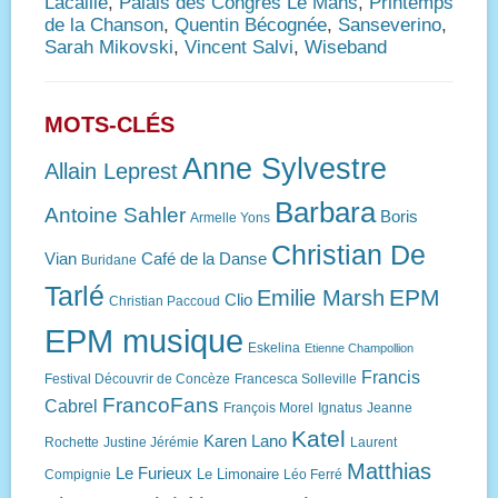
Lacaille
,
Palais des Congrès Le Mans
,
Printemps
de la Chanson
,
Quentin Bécognée
,
Sanseverino
,
Sarah Mikovski
,
Vincent Salvi
,
Wiseband
MOTS-CLÉS
Anne Sylvestre
Allain Leprest
Barbara
Antoine Sahler
Boris
Armelle Yons
Christian De
Vian
Café de la Danse
Buridane
Tarlé
EPM
Emilie Marsh
Clio
Christian Paccoud
EPM musique
Eskelina
Etienne Champollion
Francis
Festival Découvrir de Concèze
Francesca Solleville
FrancoFans
Cabrel
François Morel
Ignatus
Jeanne
Katel
Karen Lano
Rochette
Justine Jérémie
Laurent
Matthias
Le Furieux
Le Limonaire
Compignie
Léo Ferré