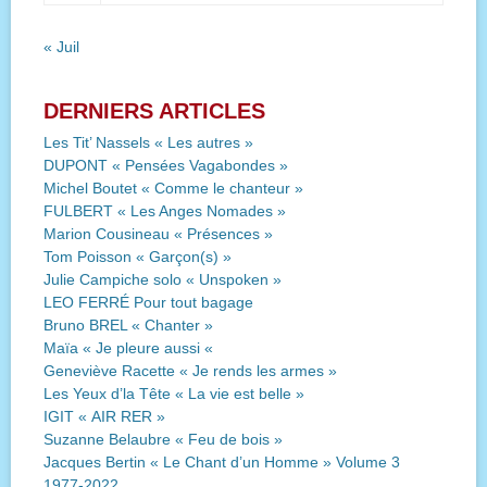
« Juil
DERNIERS ARTICLES
Les Tit’ Nassels « Les autres »
DUPONT « Pensées Vagabondes »
Michel Boutet « Comme le chanteur »
FULBERT « Les Anges Nomades »
Marion Cousineau « Présences »
Tom Poisson « Garçon(s) »
Julie Campiche solo « Unspoken »
LEO FERRÉ Pour tout bagage
Bruno BREL « Chanter »
Maïa « Je pleure aussi «
Geneviève Racette « Je rends les armes »
Les Yeux d’la Tête « La vie est belle »
IGIT « AIR RER »
Suzanne Belaubre « Feu de bois »
Jacques Bertin « Le Chant d’un Homme » Volume 3
1977-2022