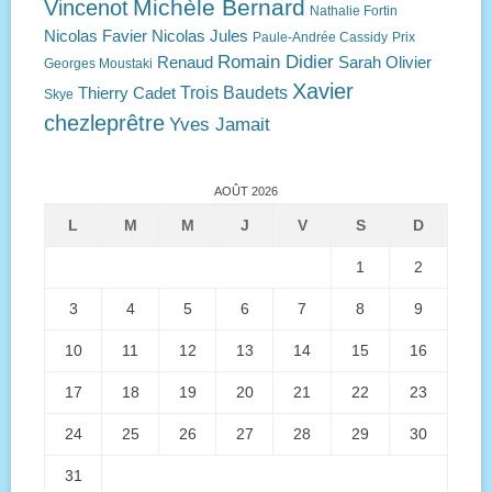
Michèle Bernard
Vincenot
Nathalie Fortin
Nicolas Favier
Nicolas Jules
Paule-Andrée Cassidy
Prix
Romain Didier
Renaud
Sarah Olivier
Georges Moustaki
Xavier
Trois Baudets
Thierry Cadet
Skye
chezleprêtre
Yves Jamait
AOÛT 2026
L
M
M
J
V
S
D
1
2
3
4
5
6
7
8
9
10
11
12
13
14
15
16
17
18
19
20
21
22
23
24
25
26
27
28
29
30
31