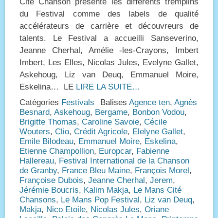
Cité Chanson présente les différents tremplins
du Festival comme des labels de qualité
accélérateurs de carrière et découvreurs de
talents. Le Festival a accueilli Sanseverino,
Jeanne Cherhal, Amélie -les-Crayons, Imbert
Imbert, Les Elles, Nicolas Jules, Evelyne Gallet,
Askehoug, Liz van Deuq, Emmanuel Moire,
Eskelina… LE
LIRE LA SUITE…
Catégories
Festivals
Balises
Agence ten
,
Agnès
Besnard
,
Askehoug
,
Bergame
,
Bonbon Vodou
,
Brigitte Thomas
,
Caroline Savoie
,
Cécile
Wouters
,
Clio
,
Crédit Agricole
,
Elelyne Gallet
,
Emile Bilodeau
,
Emmanuel Moire
,
Eskelina
,
Etienne Champollion
,
Europcar
,
Fabienne
Hallereau
,
Festival International de la Chanson
de Granby
,
France Bleu Maine
,
François Morel
,
Françoise Dubois
,
Jeanne Cherhal
,
Jerem
,
Jérémie Boucris
,
Kalim Makja
,
Le Mans Cité
Chansons
,
Le Mans Pop Festival
,
Liz van Deuq
,
Makja
,
Nico Etoile
,
Nicolas Jules
,
Oriane