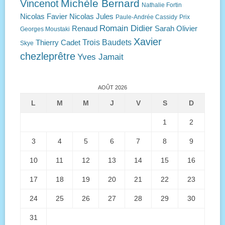
Michèle Bernard
Vincenot
Nathalie Fortin
Nicolas Favier
Nicolas Jules
Paule-Andrée Cassidy
Prix
Romain Didier
Renaud
Sarah Olivier
Georges Moustaki
Xavier
Trois Baudets
Thierry Cadet
Skye
chezleprêtre
Yves Jamait
AOÛT 2026
L
M
M
J
V
S
D
1
2
3
4
5
6
7
8
9
10
11
12
13
14
15
16
17
18
19
20
21
22
23
24
25
26
27
28
29
30
31