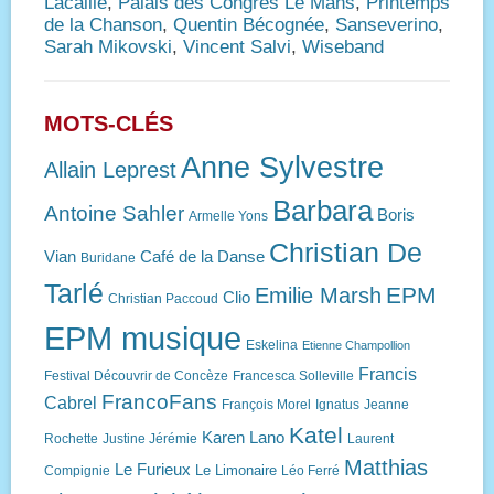
Lacaille
,
Palais des Congrès Le Mans
,
Printemps
de la Chanson
,
Quentin Bécognée
,
Sanseverino
,
Sarah Mikovski
,
Vincent Salvi
,
Wiseband
MOTS-CLÉS
Anne Sylvestre
Allain Leprest
Barbara
Antoine Sahler
Boris
Armelle Yons
Christian De
Vian
Café de la Danse
Buridane
Tarlé
EPM
Emilie Marsh
Clio
Christian Paccoud
EPM musique
Eskelina
Etienne Champollion
Francis
Festival Découvrir de Concèze
Francesca Solleville
FrancoFans
Cabrel
François Morel
Ignatus
Jeanne
Katel
Karen Lano
Rochette
Justine Jérémie
Laurent
Matthias
Le Furieux
Le Limonaire
Compignie
Léo Ferré