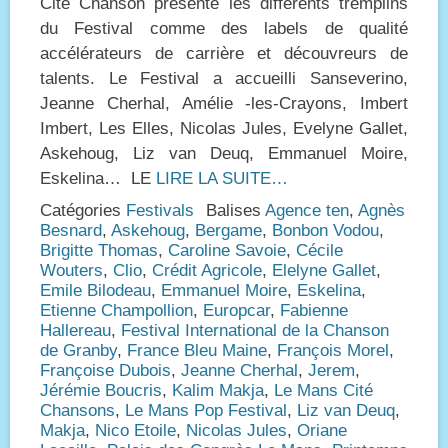
Cité Chanson présente les différents tremplins
du Festival comme des labels de qualité
accélérateurs de carrière et découvreurs de
talents. Le Festival a accueilli Sanseverino,
Jeanne Cherhal, Amélie -les-Crayons, Imbert
Imbert, Les Elles, Nicolas Jules, Evelyne Gallet,
Askehoug, Liz van Deuq, Emmanuel Moire,
Eskelina… LE
LIRE LA SUITE…
Catégories
Festivals
Balises
Agence ten
,
Agnès
Besnard
,
Askehoug
,
Bergame
,
Bonbon Vodou
,
Brigitte Thomas
,
Caroline Savoie
,
Cécile
Wouters
,
Clio
,
Crédit Agricole
,
Elelyne Gallet
,
Emile Bilodeau
,
Emmanuel Moire
,
Eskelina
,
Etienne Champollion
,
Europcar
,
Fabienne
Hallereau
,
Festival International de la Chanson
de Granby
,
France Bleu Maine
,
François Morel
,
Françoise Dubois
,
Jeanne Cherhal
,
Jerem
,
Jérémie Boucris
,
Kalim Makja
,
Le Mans Cité
Chansons
,
Le Mans Pop Festival
,
Liz van Deuq
,
Makja
,
Nico Etoile
,
Nicolas Jules
,
Oriane