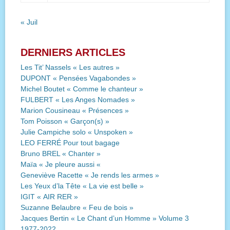
« Juil
DERNIERS ARTICLES
Les Tit’ Nassels « Les autres »
DUPONT « Pensées Vagabondes »
Michel Boutet « Comme le chanteur »
FULBERT « Les Anges Nomades »
Marion Cousineau « Présences »
Tom Poisson « Garçon(s) »
Julie Campiche solo « Unspoken »
LEO FERRÉ Pour tout bagage
Bruno BREL « Chanter »
Maïa « Je pleure aussi «
Geneviève Racette « Je rends les armes »
Les Yeux d’la Tête « La vie est belle »
IGIT « AIR RER »
Suzanne Belaubre « Feu de bois »
Jacques Bertin « Le Chant d’un Homme » Volume 3
1977-2022