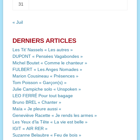
31
« Juil
DERNIERS ARTICLES
Les Tit’ Nassels « Les autres »
DUPONT « Pensées Vagabondes »
Michel Boutet « Comme le chanteur »
FULBERT « Les Anges Nomades »
Marion Cousineau « Présences »
Tom Poisson « Garçon(s) »
Julie Campiche solo « Unspoken »
LEO FERRÉ Pour tout bagage
Bruno BREL « Chanter »
Maïa « Je pleure aussi «
Geneviève Racette « Je rends les armes »
Les Yeux d’la Tête « La vie est belle »
IGIT « AIR RER »
Suzanne Belaubre « Feu de bois »