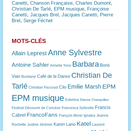
Canetti
,
Chanson Française
,
Charles Dumont
,
Christian De Tarlé
,
EPM musique
,
Françoise
Canetti
,
Jacques Brel
,
Jacques Canetti
,
Pierre
Brel
,
Serge Féchet
MOTS-CLÉS
Anne Sylvestre
Allain Leprest
Barbara
Antoine Sahler
Boris
Armelle Yons
Christian De
Vian
Café de la Danse
Buridane
Tarlé
EPM
Emilie Marsh
Clio
Christian Paccoud
EPM musique
Eskelina
Etienne Champollion
Francis
Festival Découvrir de Concèze
Francesca Solleville
FrancoFans
Cabrel
François Morel
Ignatus
Jeanne
Katel
Karen Lano
Rochette
Justine Jérémie
Laurent