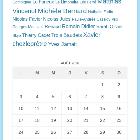
Matthias
Le Furieux
Le Limonaire
Compignie
Léo Ferré
Michèle Bernard
Vincenot
Nathalie Fortin
Nicolas Favier
Nicolas Jules
Paule-Andrée Cassidy
Prix
Romain Didier
Renaud
Sarah Olivier
Georges Moustaki
Xavier
Trois Baudets
Thierry Cadet
Skye
chezleprêtre
Yves Jamait
AOÛT 2026
L
M
M
J
V
S
D
1
2
3
4
5
6
7
8
9
10
11
12
13
14
15
16
17
18
19
20
21
22
23
24
25
26
27
28
29
30