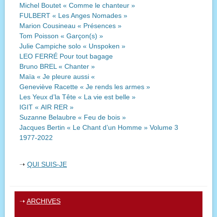
Michel Boutet « Comme le chanteur »
FULBERT « Les Anges Nomades »
Marion Cousineau « Présences »
Tom Poisson « Garçon(s) »
Julie Campiche solo « Unspoken »
LEO FERRÉ Pour tout bagage
Bruno BREL « Chanter »
Maïa « Je pleure aussi «
Geneviève Racette « Je rends les armes »
Les Yeux d’la Tête « La vie est belle »
IGIT « AIR RER »
Suzanne Belaubre « Feu de bois »
Jacques Bertin « Le Chant d’un Homme » Volume 3
1977-2022
➝
QUI SUIS-JE
➝
ARCHIVES