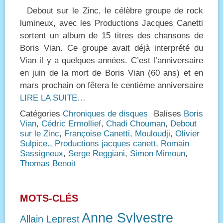
on
Debout sur le Zinc, le célèbre groupe de rock
lumineux, avec les Productions Jacques Canetti
sortent un album de 15 titres des chansons de
Boris Vian. Ce groupe avait déjà interprété du
Vian il y a quelques années. C’est l’anniversaire
en juin de la mort de Boris Vian (60 ans) et en
mars prochain on fêtera le centième anniversaire
LIRE LA SUITE…
Catégories
Chroniques de disques
Balises
Boris
Vian
,
Cédric Ermollief
,
Chadi Chouman
,
Debout
sur le Zinc
,
Françoise Canetti
,
Mouloudji
,
Olivier
Sulpice.
,
Productions jacques canett
,
Romain
Sassigneux
,
Serge Reggiani
,
Simon Mimoun
,
Thomas Benoit
MOTS-CLÉS
Anne Sylvestre
Allain Leprest