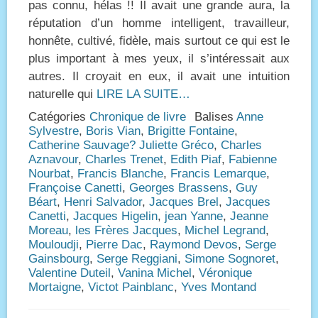
pas connu, hélas !! Il avait une grande aura, la
réputation d’un homme intelligent, travailleur,
honnête, cultivé, fidèle, mais surtout ce qui est le
plus important à mes yeux, il s’intéressait aux
autres. Il croyait en eux, il avait une intuition
naturelle qui
LIRE LA SUITE…
Catégories
Chronique de livre
Balises
Anne
Sylvestre
,
Boris Vian
,
Brigitte Fontaine
,
Catherine Sauvage? Juliette Gréco
,
Charles
Aznavour
,
Charles Trenet
,
Edith Piaf
,
Fabienne
Nourbat
,
Francis Blanche
,
Francis Lemarque
,
Françoise Canetti
,
Georges Brassens
,
Guy
Béart
,
Henri Salvador
,
Jacques Brel
,
Jacques
Canetti
,
Jacques Higelin
,
jean Yanne
,
Jeanne
Moreau
,
les Frères Jacques
,
Michel Legrand
,
Mouloudji
,
Pierre Dac
,
Raymond Devos
,
Serge
Gainsbourg
,
Serge Reggiani
,
Simone Sognoret
,
Valentine Duteil
,
Vanina Michel
,
Véronique
Mortaigne
,
Victot Painblanc
,
Yves Montand