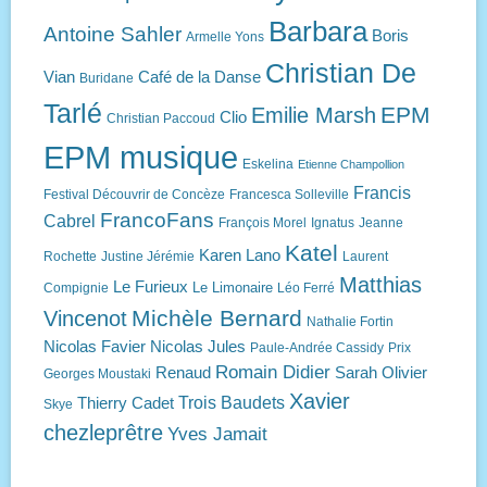
Barbara
Antoine Sahler
Boris
Armelle Yons
Christian De
Vian
Café de la Danse
Buridane
Tarlé
EPM
Emilie Marsh
Clio
Christian Paccoud
EPM musique
Eskelina
Etienne Champollion
Francis
Festival Découvrir de Concèze
Francesca Solleville
FrancoFans
Cabrel
François Morel
Ignatus
Jeanne
Katel
Karen Lano
Rochette
Justine Jérémie
Laurent
Matthias
Le Furieux
Le Limonaire
Compignie
Léo Ferré
Michèle Bernard
Vincenot
Nathalie Fortin
Nicolas Favier
Nicolas Jules
Paule-Andrée Cassidy
Prix
Romain Didier
Renaud
Sarah Olivier
Georges Moustaki
Xavier
Trois Baudets
Thierry Cadet
Skye
chezleprêtre
Yves Jamait