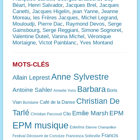
Béart
,
Henri Salvador
,
Jacques Brel
,
Jacques
Canetti
,
Jacques Higelin
,
jean Yanne
,
Jeanne
Moreau
,
les Frères Jacques
,
Michel Legrand
,
Mouloudji
,
Pierre Dac
,
Raymond Devos
,
Serge
Gainsbourg
,
Serge Reggiani
,
Simone Sognoret
,
Valentine Duteil
,
Vanina Michel
,
Véronique
Mortaigne
,
Victot Painblanc
,
Yves Montand
MOTS-CLÉS
Anne Sylvestre
Allain Leprest
Barbara
Antoine Sahler
Boris
Armelle Yons
Christian De
Vian
Café de la Danse
Buridane
Tarlé
EPM
Emilie Marsh
Clio
Christian Paccoud
EPM musique
Eskelina
Etienne Champollion
Francis
Festival Découvrir de Concèze
Francesca Solleville