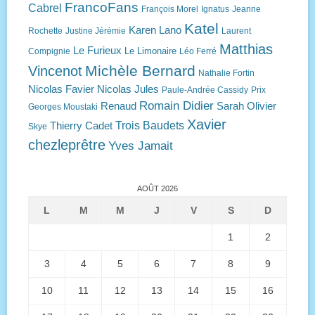
FrancoFans
Cabrel
François Morel
Ignatus
Jeanne
Katel
Karen Lano
Rochette
Justine Jérémie
Laurent
Matthias
Le Furieux
Le Limonaire
Compignie
Léo Ferré
Michèle Bernard
Vincenot
Nathalie Fortin
Nicolas Favier
Nicolas Jules
Paule-Andrée Cassidy
Prix
Romain Didier
Renaud
Sarah Olivier
Georges Moustaki
Xavier
Trois Baudets
Thierry Cadet
Skye
chezleprêtre
Yves Jamait
AOÛT 2026
L
M
M
J
V
S
D
1
2
3
4
5
6
7
8
9
10
11
12
13
14
15
16