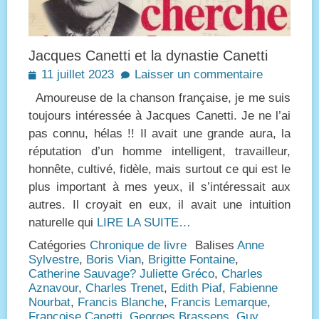
Jacques Canetti et la dynastie Canetti
Posted
11 juillet 2023
Laisser un commentaire
on
Amoureuse de la chanson française, je me suis
toujours intéressée à Jacques Canetti. Je ne l’ai
pas connu, hélas !! Il avait une grande aura, la
réputation d’un homme intelligent, travailleur,
honnête, cultivé, fidèle, mais surtout ce qui est le
plus important à mes yeux, il s’intéressait aux
autres. Il croyait en eux, il avait une intuition
naturelle qui
LIRE LA SUITE…
Catégories
Chronique de livre
Balises
Anne
Sylvestre
,
Boris Vian
,
Brigitte Fontaine
,
Catherine Sauvage? Juliette Gréco
,
Charles
Aznavour
,
Charles Trenet
,
Edith Piaf
,
Fabienne
Nourbat
,
Francis Blanche
,
Francis Lemarque
,
Françoise Canetti
,
Georges Brassens
,
Guy