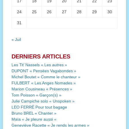
17
18
19
20
21
22
23
24
25
26
27
28
29
30
31
« Juil
DERNIERS ARTICLES
Les Tit’ Nassels « Les autres »
DUPONT « Pensées Vagabondes »
Michel Boutet « Comme le chanteur »
FULBERT « Les Anges Nomades »
Marion Cousineau « Présences »
Tom Poisson « Garçon(s) »
Julie Campiche solo « Unspoken »
LEO FERRÉ Pour tout bagage
Bruno BREL « Chanter »
Maïa « Je pleure aussi «
Geneviève Racette « Je rends les armes »