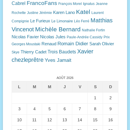
FrancoFans
Cabrel
François Morel
Ignatus
Jeanne
Katel
Karen Lano
Rochette
Justine Jérémie
Laurent
Matthias
Le Furieux
Le Limonaire
Compignie
Léo Ferré
Michèle Bernard
Vincenot
Nathalie Fortin
Nicolas Favier
Nicolas Jules
Paule-Andrée Cassidy
Prix
Romain Didier
Renaud
Sarah Olivier
Georges Moustaki
Xavier
Trois Baudets
Thierry Cadet
Skye
chezleprêtre
Yves Jamait
AOÛT 2026
L
M
M
J
V
S
D
1
2
3
4
5
6
7
8
9
10
11
12
13
14
15
16