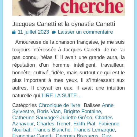
Jacques Canetti et la dynastie Canetti
Posted
11 juillet 2023
Laisser un commentaire
on
Amoureuse de la chanson française, je me suis
toujours intéressée à Jacques Canetti. Je ne l’ai
pas connu, hélas !! Il avait une grande aura, la
réputation d’un homme intelligent, travailleur,
honnête, cultivé, fidèle, mais surtout ce qui est le
plus important à mes yeux, il s’intéressait aux
autres. Il croyait en eux, il avait une intuition
naturelle qui
LIRE LA SUITE…
Catégories
Chronique de livre
Balises
Anne
Sylvestre
,
Boris Vian
,
Brigitte Fontaine
,
Catherine Sauvage? Juliette Gréco
,
Charles
Aznavour
,
Charles Trenet
,
Edith Piaf
,
Fabienne
Nourbat
,
Francis Blanche
,
Francis Lemarque
,
Françoise Canetti
,
Georges Brassens
,
Guy