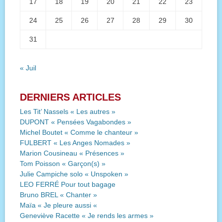
17
18
19
20
21
22
23
24
25
26
27
28
29
30
31
« Juil
DERNIERS ARTICLES
Les Tit’ Nassels « Les autres »
DUPONT « Pensées Vagabondes »
Michel Boutet « Comme le chanteur »
FULBERT « Les Anges Nomades »
Marion Cousineau « Présences »
Tom Poisson « Garçon(s) »
Julie Campiche solo « Unspoken »
LEO FERRÉ Pour tout bagage
Bruno BREL « Chanter »
Maïa « Je pleure aussi «
Geneviève Racette « Je rends les armes »