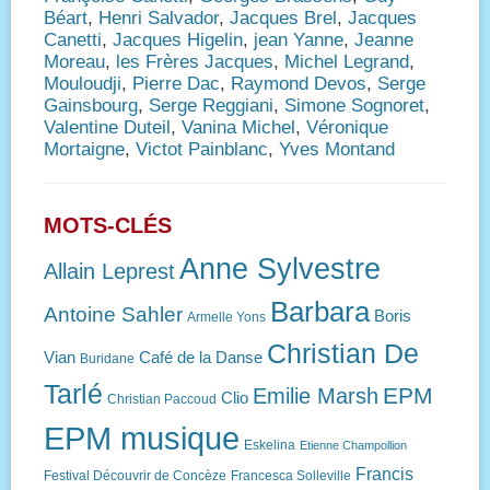
Béart
,
Henri Salvador
,
Jacques Brel
,
Jacques
Canetti
,
Jacques Higelin
,
jean Yanne
,
Jeanne
Moreau
,
les Frères Jacques
,
Michel Legrand
,
Mouloudji
,
Pierre Dac
,
Raymond Devos
,
Serge
Gainsbourg
,
Serge Reggiani
,
Simone Sognoret
,
Valentine Duteil
,
Vanina Michel
,
Véronique
Mortaigne
,
Victot Painblanc
,
Yves Montand
MOTS-CLÉS
Anne Sylvestre
Allain Leprest
Barbara
Antoine Sahler
Boris
Armelle Yons
Christian De
Vian
Café de la Danse
Buridane
Tarlé
EPM
Emilie Marsh
Clio
Christian Paccoud
EPM musique
Eskelina
Etienne Champollion
Francis
Festival Découvrir de Concèze
Francesca Solleville