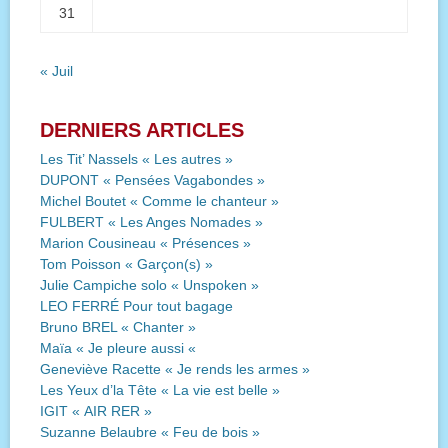
31
« Juil
DERNIERS ARTICLES
Les Tit’ Nassels « Les autres »
DUPONT « Pensées Vagabondes »
Michel Boutet « Comme le chanteur »
FULBERT « Les Anges Nomades »
Marion Cousineau « Présences »
Tom Poisson « Garçon(s) »
Julie Campiche solo « Unspoken »
LEO FERRÉ Pour tout bagage
Bruno BREL « Chanter »
Maïa « Je pleure aussi «
Geneviève Racette « Je rends les armes »
Les Yeux d’la Tête « La vie est belle »
IGIT « AIR RER »
Suzanne Belaubre « Feu de bois »