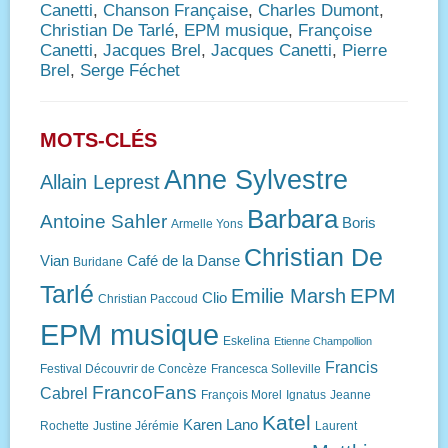
Canetti
,
Chanson Française
,
Charles Dumont
,
Christian De Tarlé
,
EPM musique
,
Françoise
Canetti
,
Jacques Brel
,
Jacques Canetti
,
Pierre
Brel
,
Serge Féchet
MOTS-CLÉS
Anne Sylvestre
Allain Leprest
Barbara
Antoine Sahler
Boris
Armelle Yons
Christian De
Vian
Café de la Danse
Buridane
Tarlé
EPM
Emilie Marsh
Clio
Christian Paccoud
EPM musique
Eskelina
Etienne Champollion
Francis
Festival Découvrir de Concèze
Francesca Solleville
FrancoFans
Cabrel
François Morel
Ignatus
Jeanne
Katel
Karen Lano
Rochette
Justine Jérémie
Laurent