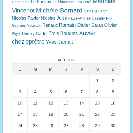
Matthias
Le Furieux
Le Limonaire
Compignie
Léo Ferré
Michèle Bernard
Vincenot
Nathalie Fortin
Nicolas Favier
Nicolas Jules
Paule-Andrée Cassidy
Prix
Romain Didier
Renaud
Sarah Olivier
Georges Moustaki
Xavier
Trois Baudets
Thierry Cadet
Skye
chezleprêtre
Yves Jamait
AOÛT 2026
L
M
M
J
V
S
D
1
2
3
4
5
6
7
8
9
10
11
12
13
14
15
16
17
18
19
20
21
22
23
24
25
26
27
28
29
30