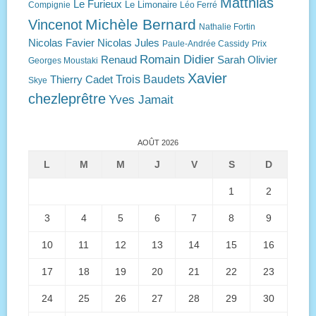
Matthias
Le Furieux
Le Limonaire
Compignie
Léo Ferré
Michèle Bernard
Vincenot
Nathalie Fortin
Nicolas Favier
Nicolas Jules
Paule-Andrée Cassidy
Prix
Romain Didier
Renaud
Sarah Olivier
Georges Moustaki
Xavier
Trois Baudets
Thierry Cadet
Skye
chezleprêtre
Yves Jamait
AOÛT 2026
L
M
M
J
V
S
D
1
2
3
4
5
6
7
8
9
10
11
12
13
14
15
16
17
18
19
20
21
22
23
24
25
26
27
28
29
30