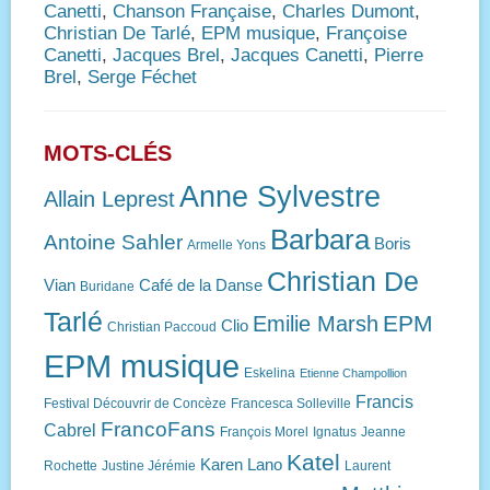
Canetti
,
Chanson Française
,
Charles Dumont
,
Christian De Tarlé
,
EPM musique
,
Françoise
Canetti
,
Jacques Brel
,
Jacques Canetti
,
Pierre
Brel
,
Serge Féchet
MOTS-CLÉS
Anne Sylvestre
Allain Leprest
Barbara
Antoine Sahler
Boris
Armelle Yons
Christian De
Vian
Café de la Danse
Buridane
Tarlé
EPM
Emilie Marsh
Clio
Christian Paccoud
EPM musique
Eskelina
Etienne Champollion
Francis
Festival Découvrir de Concèze
Francesca Solleville
FrancoFans
Cabrel
François Morel
Ignatus
Jeanne
Katel
Karen Lano
Rochette
Justine Jérémie
Laurent