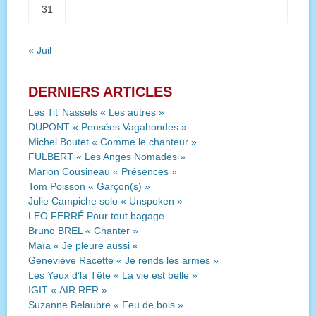
31
« Juil
DERNIERS ARTICLES
Les Tit’ Nassels « Les autres »
DUPONT « Pensées Vagabondes »
Michel Boutet « Comme le chanteur »
FULBERT « Les Anges Nomades »
Marion Cousineau « Présences »
Tom Poisson « Garçon(s) »
Julie Campiche solo « Unspoken »
LEO FERRÉ Pour tout bagage
Bruno BREL « Chanter »
Maïa « Je pleure aussi «
Geneviève Racette « Je rends les armes »
Les Yeux d’la Tête « La vie est belle »
IGIT « AIR RER »
Suzanne Belaubre « Feu de bois »