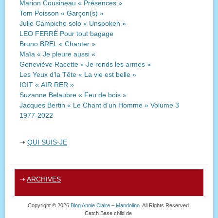
Marion Cousineau « Présences »
Tom Poisson « Garçon(s) »
Julie Campiche solo « Unspoken »
LEO FERRÉ Pour tout bagage
Bruno BREL « Chanter »
Maïa « Je pleure aussi «
Geneviève Racette « Je rends les armes »
Les Yeux d’la Tête « La vie est belle »
IGIT « AIR RER »
Suzanne Belaubre « Feu de bois »
Jacques Bertin « Le Chant d’un Homme » Volume 3
1977-2022
➝
QUI SUIS-JE
➝
ARCHIVES
Copyright © 2026
Blog Annie Claire – Mandolino
. All Rights Reserved.
Catch Base child de