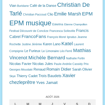
Christian De
Vian
Café de la Danse
Buridane
Tarlé
EPM
Emilie Marsh
Clio
Christian Paccoud
EPM musique
Eskelina
Etienne Champollion
Francis
Festival Découvrir de Concèze
Francesca Solleville
FrancoFans
Cabrel
François Morel
Ignatus
Jeanne
Katel
Karen Lano
Rochette
Justine Jérémie
Laurent
Matthias
Le Furieux
Le Limonaire
Compignie
Léo Ferré
Michèle Bernard
Vincenot
Nathalie Fortin
Nicolas Favier
Nicolas Jules
Paule-Andrée Cassidy
Prix
Romain Didier
Renaud
Sarah Olivier
Georges Moustaki
Xavier
Trois Baudets
Thierry Cadet
Skye
chezleprêtre
Yves Jamait
AOÛT 2026
L
M
M
J
V
S
D