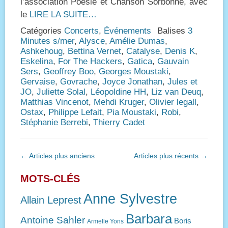
l’association Poésie et Chanson Sorbonne, avec
le
LIRE LA SUITE…
Catégories
Concerts
,
Événements
Balises
3
Minutes s/mer
,
Alysce
,
Amélie Dumas
,
Ashkehoug
,
Bettina Vernet
,
Catalyse
,
Denis K
,
Eskelina
,
For The Hackers
,
Gatica
,
Gauvain
Sers
,
Geoffrey Boo
,
Georges Moustaki
,
Gervaise
,
Govrache
,
Joyce Jonathan
,
Jules et
JO
,
Juliette Solal
,
Léopoldine HH
,
Liz van Deuq
,
Matthias Vincenot
,
Mehdi Kruger
,
Olivier legall
,
Ostax
,
Philippe Lefait
,
Pia Moustaki
,
Robi
,
Stéphanie Berrebi
,
Thierry Cadet
Navigation
←
Articles plus anciens
Articles plus récents
→
des
articles
MOTS-CLÉS
Anne Sylvestre
Allain Leprest
Barbara
Antoine Sahler
Boris
Armelle Yons