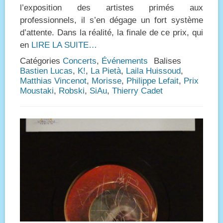
l’exposition des artistes primés aux
professionnels, il s’en dégage un fort système
d’attente. Dans la réalité, la finale de ce prix, qui
en
LIRE LA SUITE…
Catégories
Concerts
,
Événements
Balises
Bastien Lucas
,
K!
,
La Pietà
,
Laila Huissoud
,
Matthias Vincenot
,
Morisse
,
Philippe Lefait
,
Prix
Moustaki
,
Robski
,
SiAu
,
Thierry Cadet